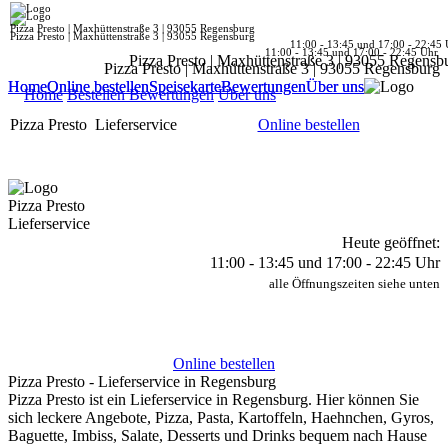
Pizza Presto | Maxhüttenstraße 3 | 93055 Regensburg
Pizza Presto | Maxhüttenstraße 3 | 93055 Regensburg
11:00 - 13:45 und 17:00 - 22:45 
11:00 - 13:45 und 17:00 - 22:45 Uhr
Pizza Presto | Maxhüttenstraße 3 | 93055 Regensb
Pizza Presto | Maxhüttenstraße 3 | 93055 Regensburg
Home
Home
Online bestellen
Online bestellen
Speisekarte
Speisekarte
Bewertungen
Bewertungen
Über uns
Über uns
Home
Bestellen
Bewertungen
Über uns
Pizza Presto
Lieferservice
Online bestellen
Pizza Presto
Lieferservice
Heute geöffnet:
11:00 - 13:45 und 17:00 - 22:45 Uhr
alle Öffnungszeiten siehe unten
Online bestellen
Pizza Presto - Lieferservice in Regensburg
Pizza Presto ist ein Lieferservice in Regensburg. Hier können Sie
sich leckere Angebote, Pizza, Pasta, Kartoffeln, Haehnchen, Gyros,
Baguette, Imbiss, Salate, Desserts und Drinks bequem nach Hause